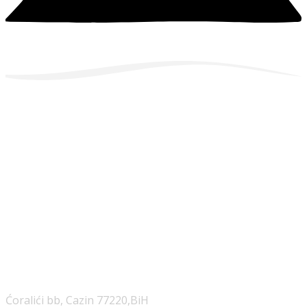
Izaberite Eurodoner!
Ćoralići bb, Cazin 77220,BiH